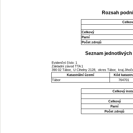
Rozsah podni
Celkov
Celkový
Parní
Počet zdrojů
Seznam jednotlivých 
Evidenční číslo: 1
Základní závod TTA 1
390 02 Tábor, U Cihelny 2128, okres Tábor, kraj Jiho
Katastrální území
Kód katastr
Tábor
764701
Celkový ins
Celkový
Parní
Počet zdrojů