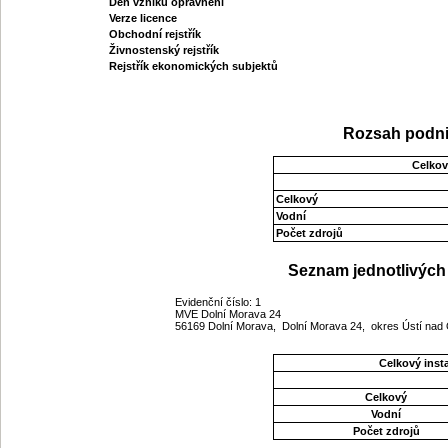
Den vzniku oprávnění
Verze licence
Obchodní rejstřík
Živnostenský rejstřík
Rejstřík ekonomických subjektů
Rozsah podni
Celkov
Celkový
Vodní
Počet zdrojů
Seznam jednotlivých 
Evidenční číslo: 1
MVE Dolní Morava 24
56169 Dolní Morava, Dolní Morava 24, okres Ústí nad O
Celkový ins
Celkový
Vodní
Počet zdrojů