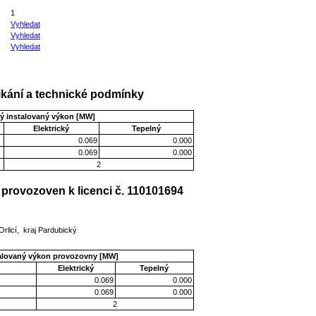
1
Vyhledat
Vyhledat
Vyhledat
kání a technické podmínky
ý instalovaný výkon [MW]
Elektrický
Tepelný
0.069
0.000
0.069
0.000
2
provozoven k licenci č. 110101694
rlicí, kraj Pardubický
talovaný výkon provozovny [MW]
Elektrický
Tepelný
0.069
0.000
0.069
0.000
2