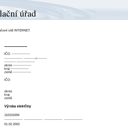
ítačové sítě INTERNET.
----------------
IČO: ----------------
---------------- ----------/---------
---------- ----------------
okres ----------------
kraj ----------------
země ----------------
IČO:
okres
kraj
země
Výroba elektřiny
110101694
---------------- ---------------- ---------------- ----------------
01.02.2002