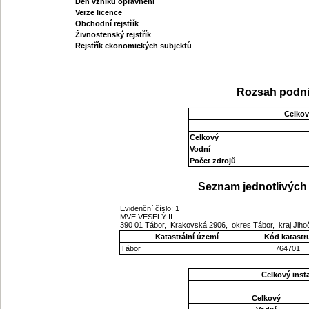
Den vzniku oprávnění
Verze licence
Obchodní rejstřík
Živnostenský rejstřík
Rejstřík ekonomických subjektů
Rozsah podni
Celkov
Celkový
Vodní
Počet zdrojů
Seznam jednotlivých 
Evidenční číslo: 1
MVE VESELÝ II
390 01 Tábor, Krakovská 2906, okres Tábor, kraj Jih
Katastrální území
Kód katastr
Tábor
764701
Celkový ins
Celkový