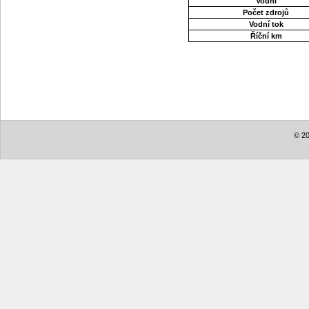
Vodní
Počet zdrojů
Vodní tok
Říční km
© 20