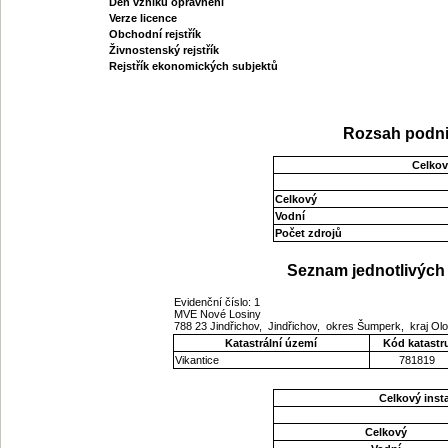
Den vzniku oprávnění
Verze licence
Obchodní rejstřík
Živnostenský rejstřík
Rejstřík ekonomických subjektů
Rozsah podni
Celkov
Celkový
Vodní
Počet zdrojů
Seznam jednotlivých 
Evidenční číslo: 1
MVE Nové Losiny
788 23 Jindřichov, Jindřichov, okres Šumperk, kraj 
Katastrální území
Kód katastr
Vikantice
781819
Celkový ins
Celkový