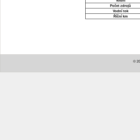
Vodní
Počet zdrojů
Vodní tok
Říční km
© 20