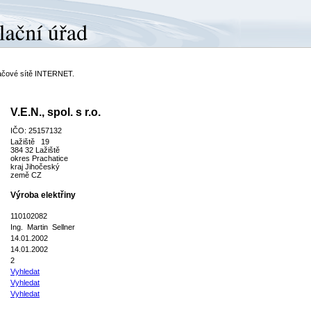
ítačové sítě INTERNET.
V.E.N., spol. s r.o.
IČO: 25157132
Lažiště 19
384 32 Lažiště
okres Prachatice
kraj Jihočeský
země CZ
Výroba elektřiny
110102082
Ing. Martin Sellner
14.01.2002
14.01.2002
2
Vyhledat
Vyhledat
Vyhledat