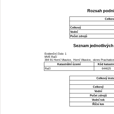
Rozsah podni
Celkov
Celkový
Vodní
Počet zdrojů
Seznam jednotlivých 
Evidenční číslo: 1
MVE Račí
384 91 Horní Vltavice, Horní Vltavice, okres Prachatic
Katastrální území
Kód katastr
Račí
644625
Celkový ins
Celkový
Vodní
Počet zdrojů
Vodní tok
Říční km