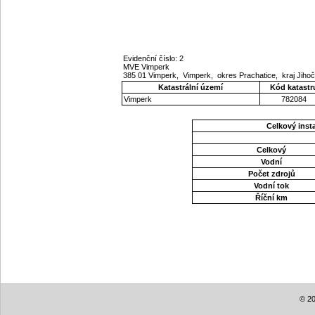
Evidenční číslo: 2
MVE Vimperk
385 01 Vimperk, Vimperk, okres Prachatice, kraj Jih
Katastrální území
Kód katastr
Vimperk
782084
Celkový ins
Celkový
Vodní
Počet zdrojů
Vodní tok
Říční km
© 20