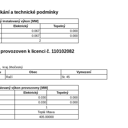
kání a technické podmínky
ý instalovaný výkon [MW]
Elektrický
Tepelný
0.067
0.000
0.067
0.000
2
provozoven k licenci č. 110102082
e, kraj Jihočeský
u
Obec
Vymezení
Račí
St. 45
talovaný výkon provozovny [MW]
Elektrický
Tepelný
0.030
0.000
0.030
0.000
1
Teplá Vltava
405.00000