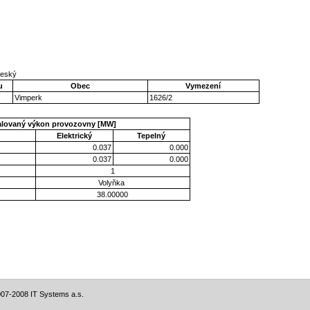
očeský
u
Obec
Vymezení
Vimperk
1626/2
talovaný výkon provozovny [MW]
Elektrický
Tepelný
0.037
0.000
0.037
0.000
1
Volyňka
38.00000
07-2008 IT Systems a.s.