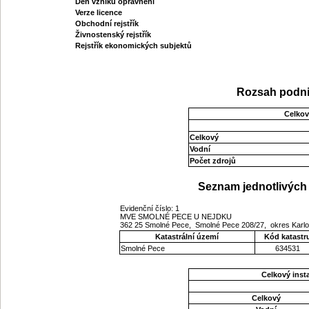
Den vzniku oprávnění
Verze licence
Obchodní rejstřík
Živnostenský rejstřík
Rejstřík ekonomických subjektů
Rozsah podni
Celkov
Celkový
Vodní
Počet zdrojů
Seznam jednotlivých 
Evidenční číslo: 1
MVE SMOLNÉ PECE U NEJDKU
362 25 Smolné Pece, Smolné Pece 208/27, okres Karlo
Katastrální území
Kód katastr
Smolné Pece
634531
Celkový ins
Celkový