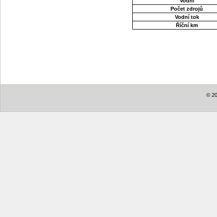
Vodní
Počet zdrojů
Vodní tok
Říční km
© 20