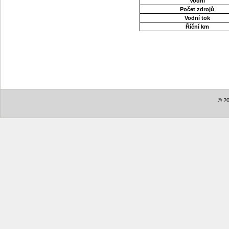
Vodní
Počet zdrojů
Vodní tok
Říční km
© 20