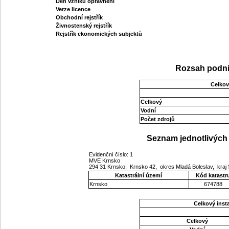
Den vzniku oprávnění
Verze licence
Obchodní rejstřík
Živnostenský rejstřík
Rejstřík ekonomických subjektů
Rozsah podni
Celkov
Celkový
Vodní
Počet zdrojů
Seznam jednotlivých 
Evidenční číslo: 1
MVE Krnsko
294 31 Krnsko, Krnsko 42, okres Mladá Boleslav, kra
Katastrální území
Kód katastr
Krnsko
674788
Celkový ins
Celkový