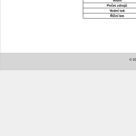
Vodní
Počet zdrojů
Vodní tok
Říční km
© 20