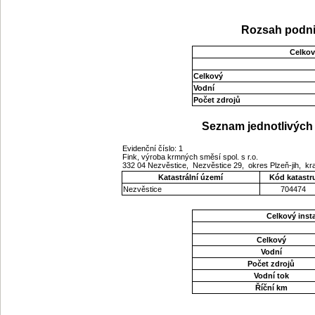
Rozsah podni
Celkov
Celkový
Vodní
Počet zdrojů
Seznam jednotlivých 
Evidenční číslo: 1
Fink, výroba krmných směsí spol. s r.o.
332 04 Nezvěstice, Nezvěstice 29, okres Plzeň-jih, kr
Katastrální území
Kód katastr
Nezvěstice
704474
Celkový ins
Celkový
Vodní
Počet zdrojů
Vodní tok
Říční km