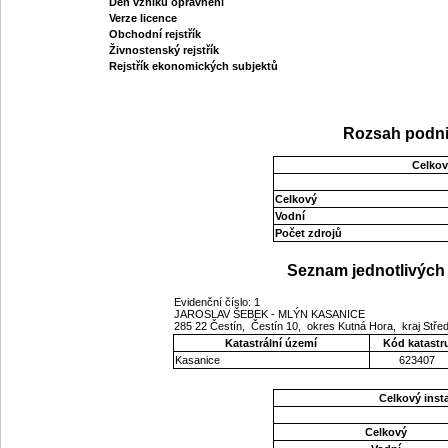
Den vzniku oprávnění
Verze licence
Obchodní rejstřík
Živnostenský rejstřík
Rejstřík ekonomických subjektů
Rozsah podni
Celkov
Celkový
Vodní
Počet zdrojů
Seznam jednotlivých 
Evidenční číslo: 1
JAROSLAV ŠEBEK - MLÝN KASANICE
285 22 Čestín, Čestín 10, okres Kutná Hora, kraj Stř
Katastrální území
Kód katastr
Kasanice
623407
Celkový ins
Celkový