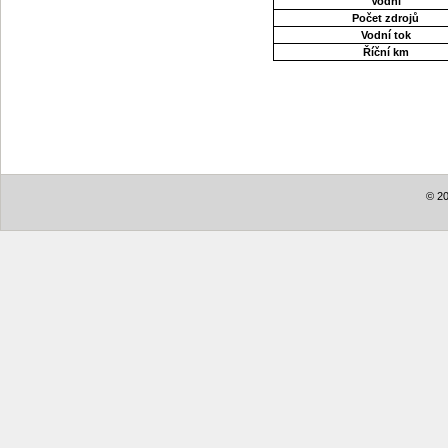
Vodní
Počet zdrojů
Vodní tok
Říční km
© 20