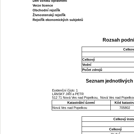
Den vzniku oprávnění
Verze licence
Obchodní rejstřík
Živnostenský rejstřík
Rejstřík ekonomických subjektů
Rozsah podni
Celkov
Celkový
Vodní
Počet zdrojů
Seznam jednotlivých 
Evidenční číslo: 1
LÁNSKÝ JIŘÍ a PETR
512 71 Nová Ves nad Popelkou, Nová Ves nad Popelkou
Katastrální území
Kód katastr
Nová Ves nad Popelkou
705802
Celkový ins
Celkový