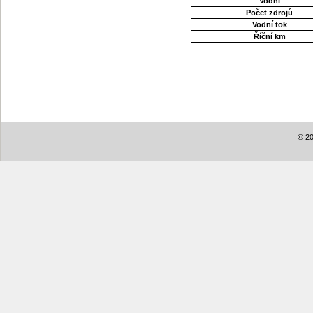
Vodní
Počet zdrojů
Vodní tok
Říční km
© 20