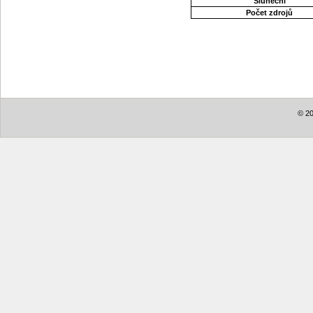
Sluneční
Počet zdrojů
© 20