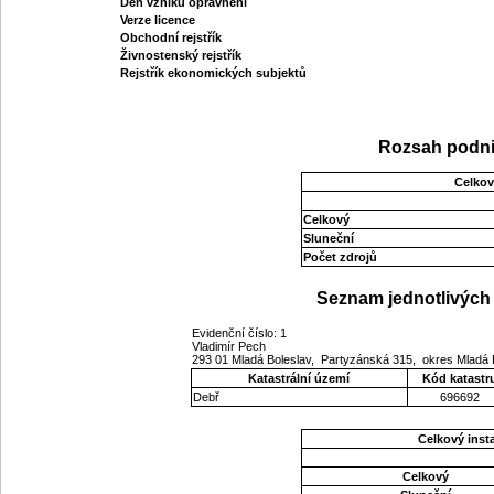
Den vzniku oprávnění
Verze licence
Obchodní rejstřík
Živnostenský rejstřík
Rejstřík ekonomických subjektů
Rozsah podni
Celkov
Celkový
Sluneční
Počet zdrojů
Seznam jednotlivých 
Evidenční číslo: 1
Vladimír Pech
293 01 Mladá Boleslav, Partyzánská 315, okres Mladá 
Katastrální území
Kód katastr
Debř
696692
Celkový ins
Celkový