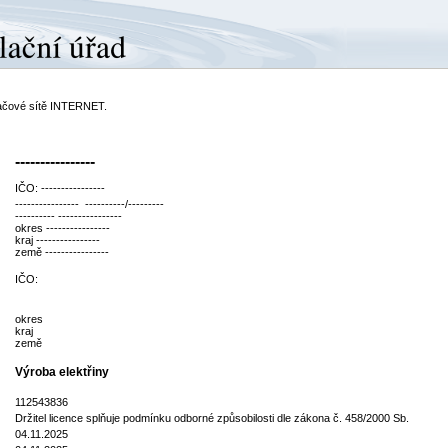
ítačové sítě INTERNET.
----------------
IČO: ----------------
---------------- ----------/---------
---------- ----------------
okres ----------------
kraj ----------------
země ----------------
IČO:
okres
kraj
země
Výroba elektřiny
112543836
Držitel licence splňuje podmínku odborné způsobilosti dle zákona č. 458/2000 Sb.
04.11.2025