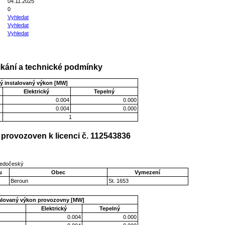
04.11.2025
0
Vyhledat
Vyhledat
Vyhledat
kání a technické podmínky
ý instalovaný výkon [MW]
Elektrický
Tepelný
0.004
0.000
0.004
0.000
1
provozoven k licenci č. 112543836
tředočeský
u
Obec
Vymezení
Beroun
St. 1653
talovaný výkon provozovny [MW]
Elektrický
Tepelný
0.004
0.000