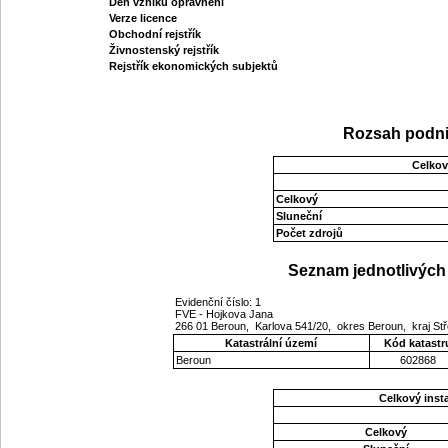
Den vzniku oprávnění
Verze licence
Obchodní rejstřík
Živnostenský rejstřík
Rejstřík ekonomických subjektů
Rozsah podni
Celkov
Celkový
Sluneční
Počet zdrojů
Seznam jednotlivých 
Evidenční číslo: 1
FVE - Hojkova Jana
266 01 Beroun, Karlova 541/20, okres Beroun, kraj S
Katastrální území
Kód katastr
Beroun
602868
Celkový ins
Celkový