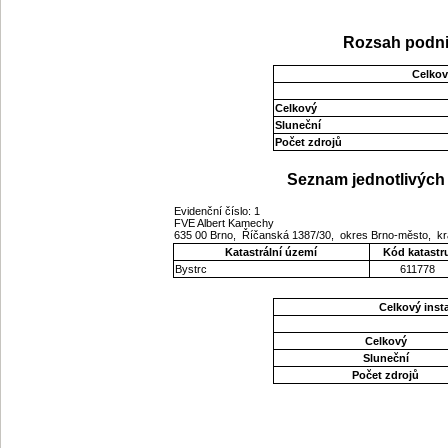
Rozsah podni
Celkov
Celkový
Sluneční
Počet zdrojů
Seznam jednotlivých 
Evidenční číslo: 1
FVE Albert Kamechy
635 00 Brno, Říčanská 1387/30, okres Brno-město, k
Katastrální území
Kód katastr
Bystrc
611778
Celkový ins
Celkový
Sluneční
Počet zdrojů