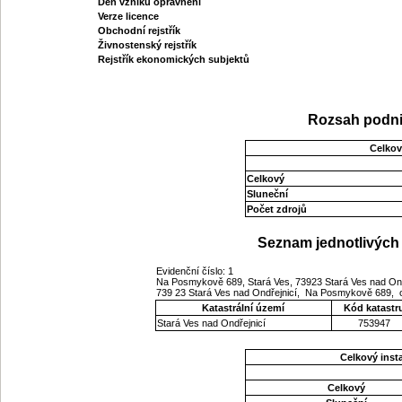
Den vzniku oprávnění
Verze licence
Obchodní rejstřík
Živnostenský rejstřík
Rejstřík ekonomických subjektů
Rozsah podni
Celkov
Celkový
Sluneční
Počet zdrojů
Seznam jednotlivých 
Evidenční číslo: 1
Na Posmykově 689, Stará Ves, 73923 Stará Ves nad Ond
739 23 Stará Ves nad Ondřejnicí, Na Posmykově 689,
Katastrální území
Kód katastr
Stará Ves nad Ondřejnicí
753947
Celkový ins
Celkový