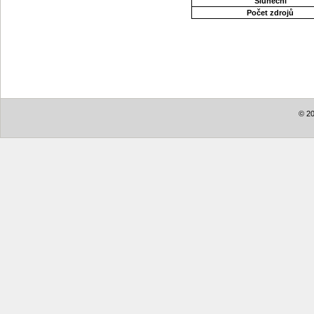
Sluneční
Počet zdrojů
© 20