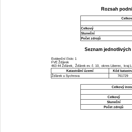
Rozsah podni
Celkov
Celkový
Sluneční
Počet zdrojů
Seznam jednotlivých 
Evidenční číslo: 1
FVE Žďárek
463 44 Žďárek, Žďárek ev. č. 10, okres Liberec, kraj 
Katastrální území
Kód katastr
Žďárek u Sychrova
761729
Celkový ins
Celkový
Sluneční
Počet zdrojů