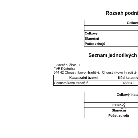
Rozsah podni
Celkov
Celkový
Sluneční
Počet zdrojů
Seznam jednotlivých 
Evidenční číslo: 1
FVE Rýcholka
544 42 Choustníkovo Hradiště, Choustníkovo Hradiště,
Katastrální území
Kód katastr
Choustníkovo Hradiště
653641
Celkový ins
Celkový
Sluneční
Počet zdrojů