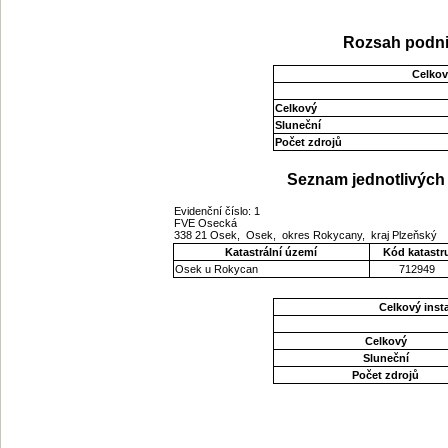
Rozsah podni
Celkov
Celkový
Sluneční
Počet zdrojů
Seznam jednotlivých 
Evidenční číslo: 1
FVE Osecká
338 21 Osek, Osek, okres Rokycany, kraj Plzeňský
Katastrální území
Kód katastr
Osek u Rokycan
712949
Celkový ins
Celkový
Sluneční
Počet zdrojů