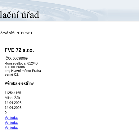
ítačové sítě INTERNET.
FVE 72 s.r.o.
IČO: 08098069
Rooseveltova 612/40
160 00 Praha
kraj Hlavní město Praha
země CZ
Výroba elektřiny
112544165
Milan Žák
14.04.2026
14.04.2026
0
Vyhledat
Vyhledat
Vyhledat