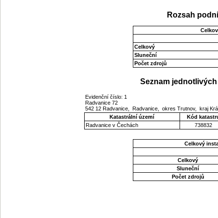
Rozsah podni
Celkov
Celkový
Sluneční
Počet zdrojů
Seznam jednotlivých 
Evidenční číslo: 1
Radvanice 72
542 12 Radvanice, Radvanice, okres Trutnov, kraj Kr
Katastrální území
Kód katastr
Radvanice v Čechách
738832
Celkový ins
Celkový
Sluneční
Počet zdrojů