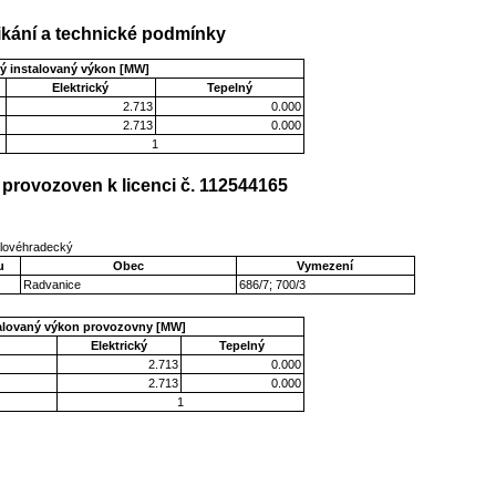
kání a technické podmínky
ý instalovaný výkon [MW]
Elektrický
Tepelný
2.713
0.000
2.713
0.000
1
provozoven k licenci č. 112544165
álovéhradecký
u
Obec
Vymezení
Radvanice
686/7; 700/3
talovaný výkon provozovny [MW]
Elektrický
Tepelný
2.713
0.000
2.713
0.000
1