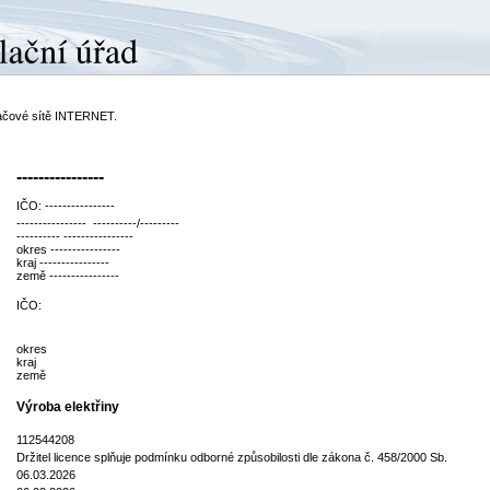
ítačové sítě INTERNET.
----------------
IČO: ----------------
---------------- ----------/---------
---------- ----------------
okres ----------------
kraj ----------------
země ----------------
IČO:
okres
kraj
země
Výroba elektřiny
112544208
Držitel licence splňuje podmínku odborné způsobilosti dle zákona č. 458/2000 Sb.
06.03.2026