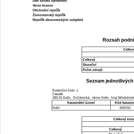
Den vzniku oprávnění
Verze licence
Obchodní rejstřík
Živnostenský rejstřík
Rejstřík ekonomických subjektů
Rozsah podni
Celkov
Celkový
Sluneční
Počet zdrojů
Seznam jednotlivých 
Evidenční číslo: 1
Claudie
280 02 Kolín, Ovčárecká, okres Kolín, kraj Středočes
Katastrální území
Kód katastr
Kolín
668150
Celkový ins
Celkový