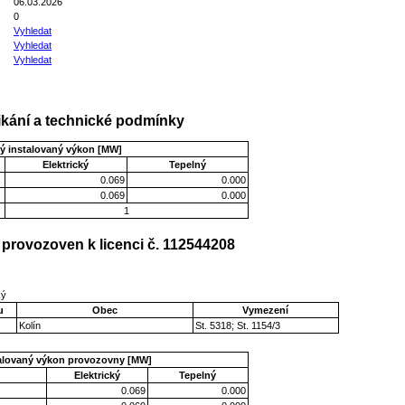
06.03.2026
0
Vyhledat
Vyhledat
Vyhledat
kání a technické podmínky
ý instalovaný výkon [MW]
Elektrický
Tepelný
0.069
0.000
0.069
0.000
1
provozoven k licenci č. 112544208
ký
u
Obec
Vymezení
Kolín
St. 5318; St. 1154/3
talovaný výkon provozovny [MW]
Elektrický
Tepelný
0.069
0.000