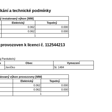
kání a technické podmínky
ý instalovaný výkon [MW]
Elektrický
Tepelný
0.062
0.000
0.062
0.000
1
provozoven k licenci č. 112544213
aj Pardubický
u
Obec
Vymezení
Jevíčko
St. 1484
talovaný výkon provozovny [MW]
Elektrický
Tepelný
0.062
0.000
0.062
0.000
1