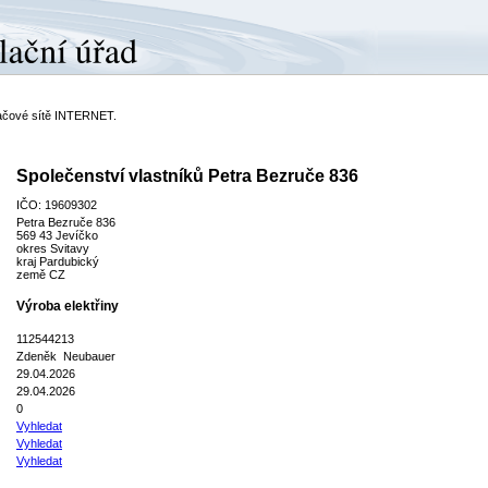
ítačové sítě INTERNET.
Společenství vlastníků Petra Bezruče 836
IČO: 19609302
Petra Bezruče 836
569 43 Jevíčko
okres Svitavy
kraj Pardubický
země CZ
Výroba elektřiny
112544213
Zdeněk Neubauer
29.04.2026
29.04.2026
0
Vyhledat
Vyhledat
Vyhledat