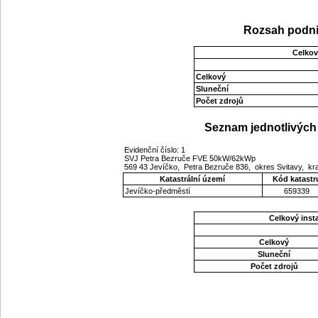
Rozsah podni
Celkov
Celkový
Sluneční
Počet zdrojů
Seznam jednotlivých 
Evidenční číslo: 1
SVJ Petra Bezruče FVE 50kW/62kWp
569 43 Jevíčko, Petra Bezruče 836, okres Svitavy, kr
Katastrální území
Kód katastr
Jevíčko-předměstí
659339
Celkový ins
Celkový
Sluneční
Počet zdrojů