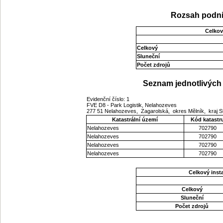
Rozsah podni
Celkov
Celkový
Sluneční
Počet zdrojů
Seznam jednotlivých 
Evidenční číslo: 1
FVE D8 - Park Logistik, Nelahozeves
277 51 Nelahozeves, Zagarolská, okres Mělník, kraj 
Katastrální území
Kód katastr
Nelahozeves
702790
Nelahozeves
702790
Nelahozeves
702790
Nelahozeves
702790
Celkový ins
Celkový
Sluneční
Počet zdrojů