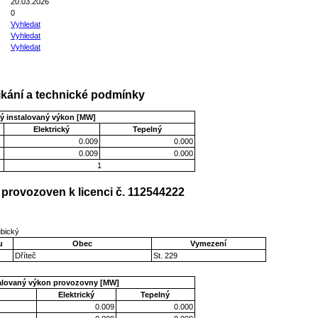
20.03.2026
0
Vyhledat
Vyhledat
Vyhledat
kání a technické podmínky
ý instalovaný výkon [MW]
Elektrický
Tepelný
0.009
0.000
0.009
0.000
1
provozoven k licenci č. 112544222
ubický
u
Obec
Vymezení
Dříteč
St. 229
talovaný výkon provozovny [MW]
Elektrický
Tepelný
0.009
0.000