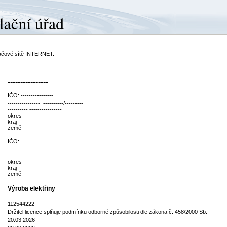
ítačové sítě INTERNET.
----------------
IČO: ----------------
---------------- ----------/---------
---------- ----------------
okres ----------------
kraj ----------------
země ----------------
IČO:
okres
kraj
země
Výroba elektřiny
112544222
Držitel licence splňuje podmínku odborné způsobilosti dle zákona č. 458/2000 Sb.
20.03.2026