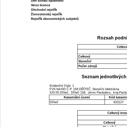
Den vzniku oprávnění
Verze licence
Obchodní rejstřík
Živnostenský rejstřík
Rejstřík ekonomických subjektů
Rozsah podni
Celkov
Celkový
Sluneční
Počet zdrojů
Seznam jednotlivých 
Evidenční číslo: 1
FVS NA RD Č.P. 158 DŘÍTEČ, Sluneční elektrárna
533 05 Dříteč, Dříteč 158, okres Pardubice, kraj Pard
Katastrální území
Kód katastr
Dříteč
633127
Celkový ins
Celkový