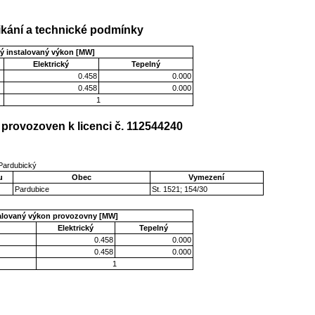
kání a technické podmínky
ý instalovaný výkon [MW]
Elektrický
Tepelný
0.458
0.000
0.458
0.000
1
provozoven k licenci č. 112544240
 Pardubický
u
Obec
Vymezení
Pardubice
St. 1521; 154/30
talovaný výkon provozovny [MW]
Elektrický
Tepelný
0.458
0.000
0.458
0.000
1