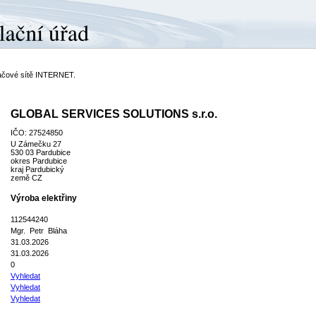
ítačové sítě INTERNET.
GLOBAL SERVICES SOLUTIONS s.r.o.
IČO: 27524850
U Zámečku 27
530 03 Pardubice
okres Pardubice
kraj Pardubický
země CZ
Výroba elektřiny
112544240
Mgr. Petr Bláha
31.03.2026
31.03.2026
0
Vyhledat
Vyhledat
Vyhledat