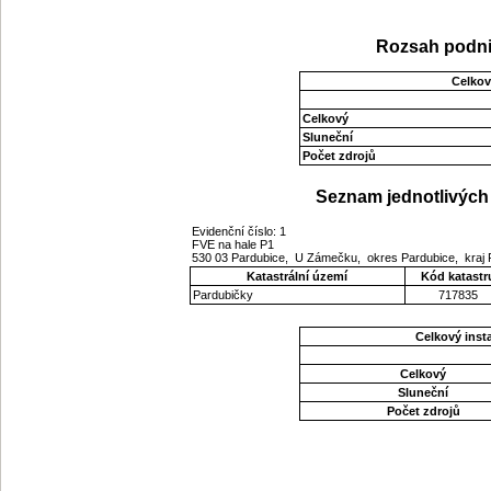
Rozsah podni
Celkov
Celkový
Sluneční
Počet zdrojů
Seznam jednotlivých 
Evidenční číslo: 1
FVE na hale P1
530 03 Pardubice, U Zámečku, okres Pardubice, kraj
Katastrální území
Kód katastr
Pardubičky
717835
Celkový ins
Celkový
Sluneční
Počet zdrojů