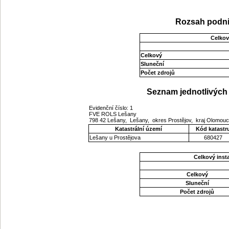
Rozsah podni
Celkov
Celkový
Sluneční
Počet zdrojů
Seznam jednotlivých 
Evidenční číslo: 1
FVE ROLS Lešany
798 42 Lešany, Lešany, okres Prostějov, kraj Olomou
Katastrální území
Kód katastr
Lešany u Prostějova
680427
Celkový ins
Celkový
Sluneční
Počet zdrojů