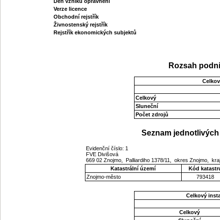
Den vzniku oprávnění
Verze licence
Obchodní rejstřík
Živnostenský rejstřík
Rejstřík ekonomických subjektů
Rozsah podni
Celkov
Celkový
Sluneční
Počet zdrojů
Seznam jednotlivých 
Evidenční číslo: 1
FVE Divišová
669 02 Znojmo, Palliardiho 1378/11, okres Znojmo, kr
Katastrální území
Kód katastr
Znojmo-město
793418
Celkový ins
Celkový