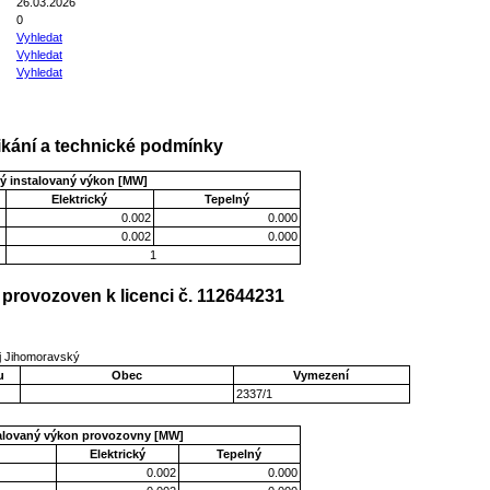
26.03.2026
0
Vyhledat
Vyhledat
Vyhledat
kání a technické podmínky
ý instalovaný výkon [MW]
Elektrický
Tepelný
0.002
0.000
0.002
0.000
1
provozoven k licenci č. 112644231
aj Jihomoravský
u
Obec
Vymezení
2337/1
talovaný výkon provozovny [MW]
Elektrický
Tepelný
0.002
0.000