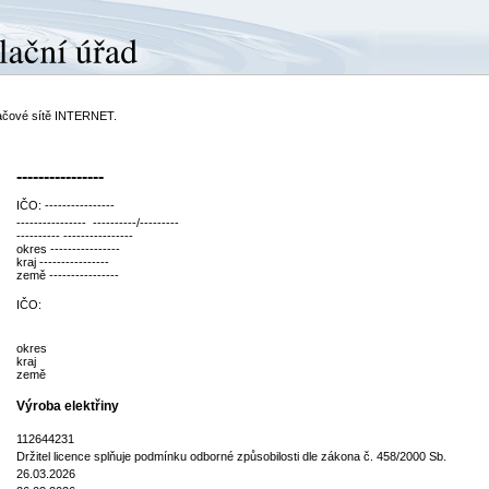
ítačové sítě INTERNET.
----------------
IČO: ----------------
---------------- ----------/---------
---------- ----------------
okres ----------------
kraj ----------------
země ----------------
IČO:
okres
kraj
země
Výroba elektřiny
112644231
Držitel licence splňuje podmínku odborné způsobilosti dle zákona č. 458/2000 Sb.
26.03.2026