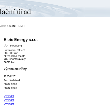
ítačové sítě INTERNET.
Eltris Energy s.r.o.
IČO: 23960639
Botanická 598/72
602 00 Brno
okres Brno-město
kraj Jihomoravský
země CZ
Výroba elektřiny
112644261
Jan Kulhánek
08.04.2026
08.04.2026
0
Vyhledat
Vyhledat
Vyhledat