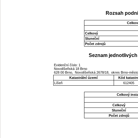
Rozsah podni
Celkov
Celkový
Sluneční
Počet zdrojů
Seznam jednotlivých 
Evidenční číslo: 1
Novolíšeňská 18 Brno
628 00 Brno, Novolíšeňská 2678/18, okres Brno-měst
Katastrální území
Kód katastr
Líšeň
612405
Celkový ins
Celkový
Sluneční
Počet zdrojů