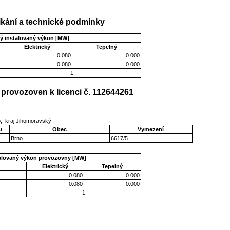
kání a technické podmínky
ý instalovaný výkon [MW]
Elektrický
Tepelný
0.080
0.000
0.080
0.000
1
provozoven k licenci č. 112644261
o, kraj Jihomoravský
u
Obec
Vymezení
Brno
6617/5
talovaný výkon provozovny [MW]
Elektrický
Tepelný
0.080
0.000
0.080
0.000
1