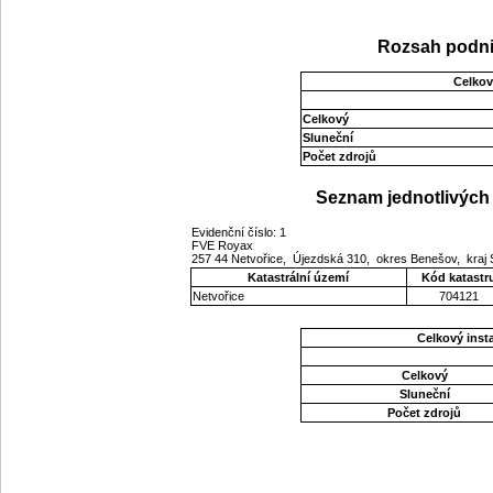
Rozsah podni
Celkov
Celkový
Sluneční
Počet zdrojů
Seznam jednotlivých 
Evidenční číslo: 1
FVE Royax
257 44 Netvořice, Újezdská 310, okres Benešov, kraj
Katastrální území
Kód katastr
Netvořice
704121
Celkový ins
Celkový
Sluneční
Počet zdrojů