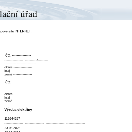
ítačové sítě INTERNET.
----------------
IČO: ----------------
---------------- ----------/---------
---------- ----------------
okres ----------------
kraj ----------------
země ----------------
IČO:
okres
kraj
země
Výroba elektřiny
112644287
---------------- ---------------- ---------------- ----------------
23.05.2026