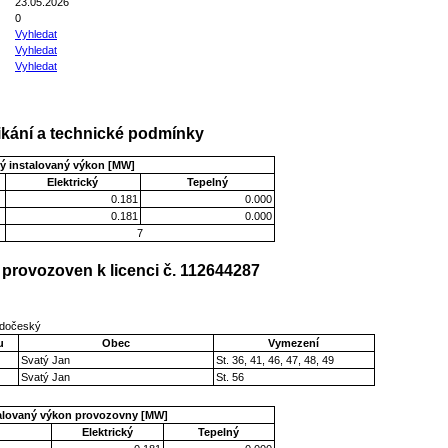
23.05.2026
0
Vyhledat
Vyhledat
Vyhledat
kání a technické podmínky
ý instalovaný výkon [MW]
Elektrický
Tepelný
0.181
0.000
0.181
0.000
7
provozoven k licenci č. 112644287
ředočeský
u
Obec
Vymezení
Svatý Jan
St. 36, 41, 46, 47, 48, 49
Svatý Jan
St. 56
talovaný výkon provozovny [MW]
Elektrický
Tepelný