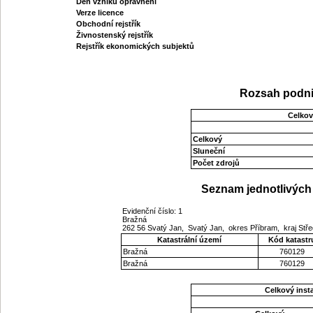
Den vzniku oprávnění
Verze licence
Obchodní rejstřík
Živnostenský rejstřík
Rejstřík ekonomických subjektů
Rozsah podni
Celkov
Celkový
Sluneční
Počet zdrojů
Seznam jednotlivých 
Evidenční číslo: 1
Bražná
262 56 Svatý Jan, Svatý Jan, okres Příbram, kraj St
Katastrální území
Kód katastr
Bražná
760129
Bražná
760129
Celkový ins