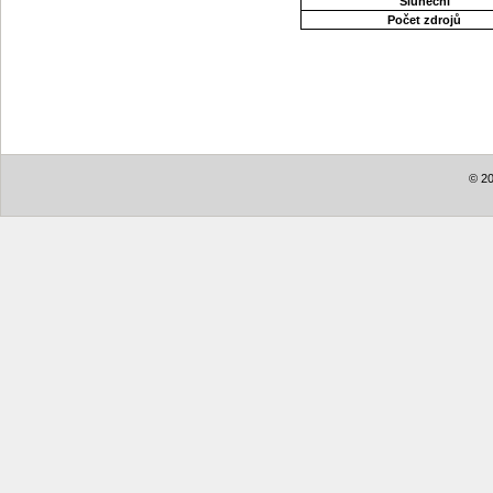
Sluneční
Počet zdrojů
© 20