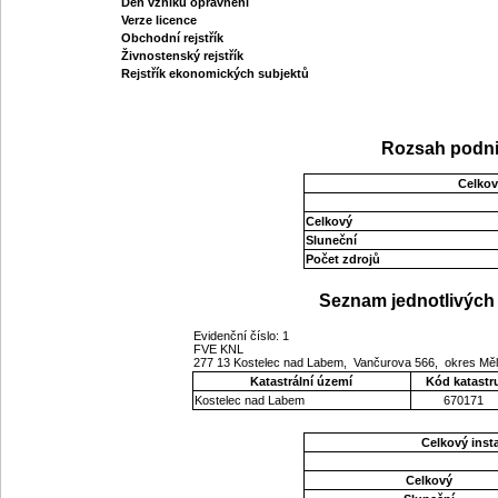
Den vzniku oprávnění
Verze licence
Obchodní rejstřík
Živnostenský rejstřík
Rejstřík ekonomických subjektů
Rozsah podni
Celkov
Celkový
Sluneční
Počet zdrojů
Seznam jednotlivých 
Evidenční číslo: 1
FVE KNL
277 13 Kostelec nad Labem, Vančurova 566, okres Měl
Katastrální území
Kód katastr
Kostelec nad Labem
670171
Celkový ins
Celkový