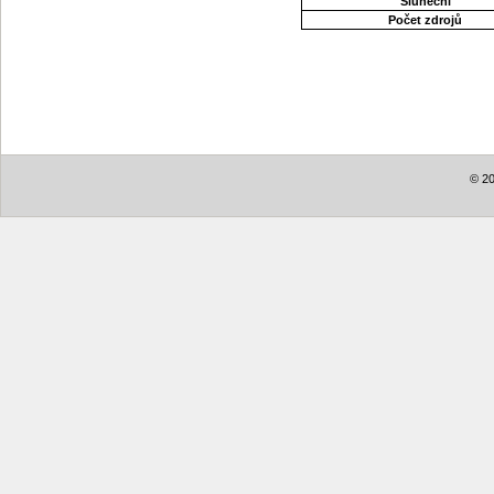
Sluneční
Počet zdrojů
© 20