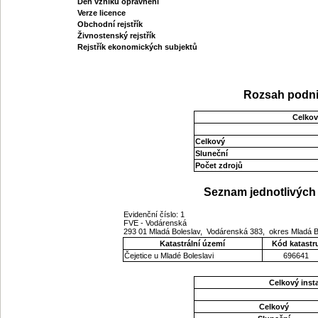
Den vzniku oprávnění
Verze licence
Obchodní rejstřík
Živnostenský rejstřík
Rejstřík ekonomických subjektů
Rozsah podni
Celkov
Celkový
Sluneční
Počet zdrojů
Seznam jednotlivých 
Evidenční číslo: 1
FVE - Vodárenská
293 01 Mladá Boleslav, Vodárenská 383, okres Mladá B
Katastrální území
Kód katastr
Čejetice u Mladé Boleslavi
696641
Celkový ins
Celkový