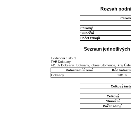
Rozsah podni
Celkov
Celkový
Sluneční
Počet zdrojů
Seznam jednotlivých 
Evidenční číslo: 1
FVE Doksany
411 82 Doksany, Doksany, okres Litoměřice, kraj Úst
Katastrální území
Kód katastr
Doksany
628182
Celkový ins
Celkový
Sluneční
Počet zdrojů