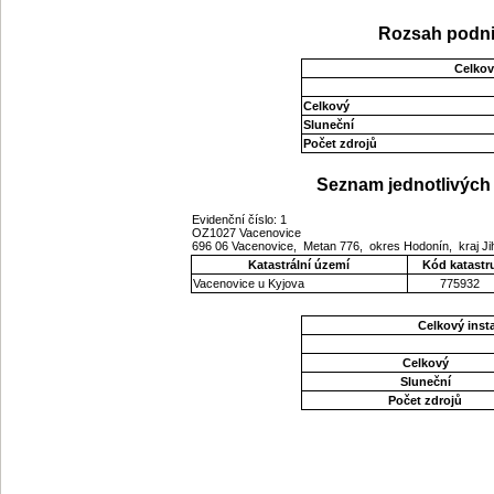
Rozsah podni
Celkov
Celkový
Sluneční
Počet zdrojů
Seznam jednotlivých 
Evidenční číslo: 1
OZ1027 Vacenovice
696 06 Vacenovice, Metan 776, okres Hodonín, kraj 
Katastrální území
Kód katastr
Vacenovice u Kyjova
775932
Celkový ins
Celkový
Sluneční
Počet zdrojů