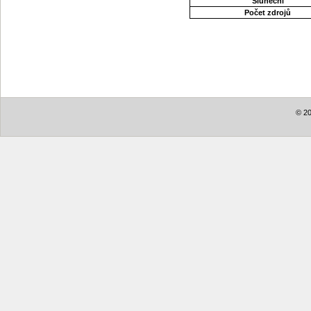
Sluneční
Počet zdrojů
© 20