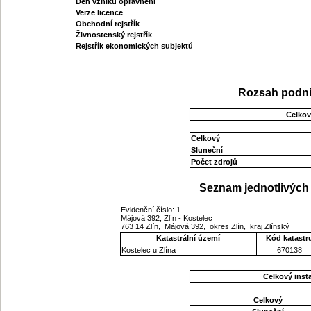
Den vzniku oprávnění
Verze licence
Obchodní rejstřík
Živnostenský rejstřík
Rejstřík ekonomických subjektů
Rozsah podni
Celkov
Celkový
Sluneční
Počet zdrojů
Seznam jednotlivých 
Evidenční číslo: 1
Májová 392, Zlín - Kostelec
763 14 Zlín, Májová 392, okres Zlín, kraj Zlínský
Katastrální území
Kód katastr
Kostelec u Zlína
670138
Celkový ins
Celkový