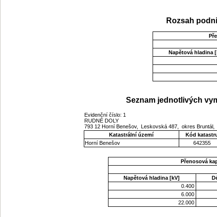
Rozsah podni
Př
Napětová hladina [
Seznam jednotlivých vym
Evidenční číslo: 1
RUDNÉ DOLY
793 12 Horní Benešov, Leskovská 487, okres Bruntál,
Katastrální území
Kód katastr
Horní Benešov
642355
Přenosová ka
Napětová hladina [kV]
D
0.400
6.000
22.000