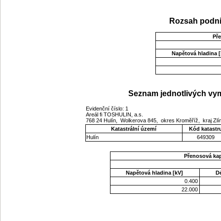
Rozsah podni
Př
Napětová hladina [
Seznam jednotlivých vym
Evidenční číslo: 1
Areál fi TOSHULIN, a.s.
768 24 Hulín, Wolkerova 845, okres Kroměříž, kraj Zl
Katastrální území
Kód katastr
Hulín
649309
Přenosová ka
Napětová hladina [kV]
D
0.400
22.000