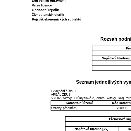
Den vzniku oprávnění
Verze licence
Obchodní rejstřík
Živnostenský rejstřík
Rejstřík ekonomických subjektů
Rozsah podni
Př
Napětová hladina [
Seznam jednotlivých vym
Evidenční číslo: 1
AREÁL ZEUS
568 02 Svitavy, Průmyslová 2, okres Svitavy, kraj Pa
Katastrální území
Kód katastr
Svitavy-předměstí
760960
Přenosová ka
Napětová hladina [kV]
D