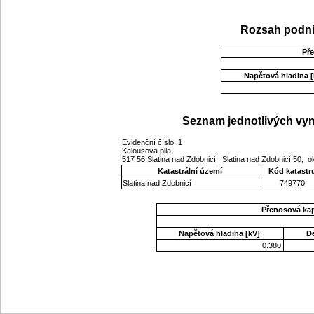
Rozsah podni
Př
Napětová hladina [
Seznam jednotlivých vym
Evidenční číslo: 1
Kalousova pila
517 56 Slatina nad Zdobnicí, Slatina nad Zdobnicí 50
Katastrální území
Kód katastr
Slatina nad Zdobnicí
749770
Přenosová ka
Napětová hladina [kV]
D
0.380