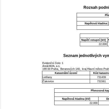
Rozsah podni
Př
Napětová hladina [
Napětí vstupní [kV]
22.000
Seznam jednotlivých vym
Evidenční číslo: 1
Areál AVIA, a.s.
199 00 Praha, Beranových 140, kraj Hlavní město Pra
Katastrální území
Kód katastr
Letňany
731439
Čakovice
731561
Přenosová ka
Napětová hladina [kV]
D
22.000