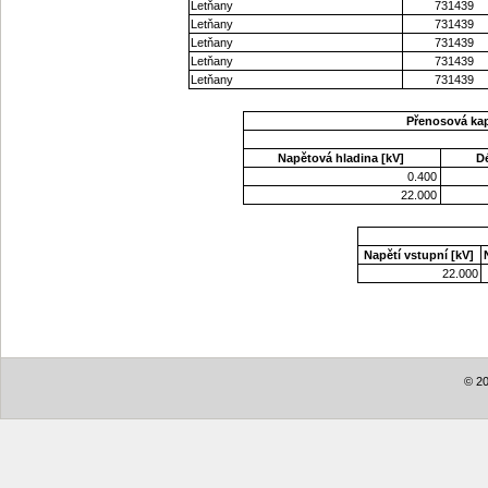
Letňany
731439
Letňany
731439
Letňany
731439
Letňany
731439
Letňany
731439
Přenosová ka
Napětová hladina [kV]
D
0.400
22.000
Napětí vstupní [kV]
22.000
© 20