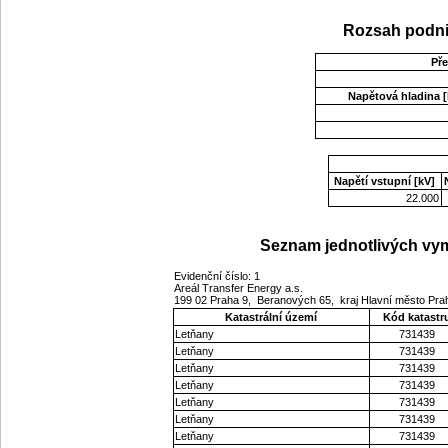
Rozsah podni
Př
Napětová hladina [
Napětí vstupní [kV]
22.000
Seznam jednotlivých vym
Evidenční číslo: 1
Areál Transfer Energy a.s.
199 02 Praha 9, Beranových 65, kraj Hlavní město Pr
Katastrální území
Kód katastr
Letňany
731439
Letňany
731439
Letňany
731439
Letňany
731439
Letňany
731439
Letňany
731439
Letňany
731439