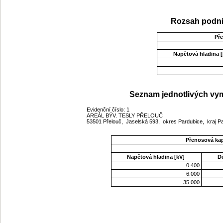
Rozsah podni
Př
Napětová hladina [
Seznam jednotlivých vym
Evidenční číslo: 1
AREÁL BÝV. TESLY PŘELOUČ
53501 Přelouč, Jaselská 593, okres Pardubice, kraj 
Přenosová ka
Napětová hladina [kV]
D
0.400
6.000
35.000