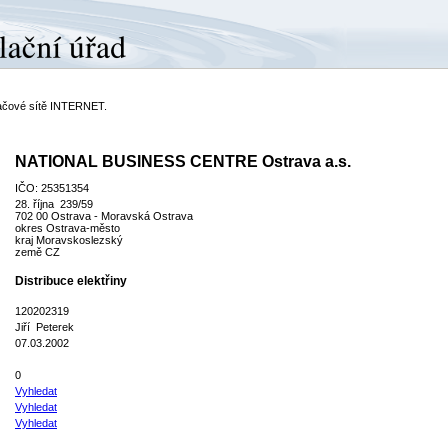
ítačové sítě INTERNET.
NATIONAL BUSINESS CENTRE Ostrava a.s.
IČO: 25351354
28. října 239/59
702 00 Ostrava - Moravská Ostrava
okres Ostrava-město
kraj Moravskoslezský
země CZ
Distribuce elektřiny
120202319
Jiří Peterek
07.03.2002
0
Vyhledat
Vyhledat
Vyhledat