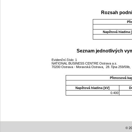
Rozsah podni
Př
Napětová hladina [
Seznam jednotlivých vym
Evidenční číslo: 1
NATIONAL BUSINESS CENTRE Ostrava a.s.
70200 Ostrava - Moravská Ostrava, 28. října 259/59b
Přenosová ka
Napětová hladina [kV]
D
0.400
© 20