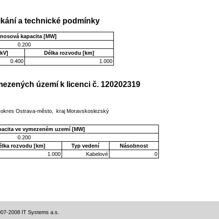
kání a technické podmínky
enosová kapacita [MW]
0.200
kV]
Délka rozvodu [km]
0.400
1.000
ezených území k licenci č. 120202319
, okres Ostrava-město, kraj Moravskoslezský
pacita ve vymezeném uzemí [MW]
0.200
élka rozvodu [km]
Typ vedení
Násobnost
1.000
Kabelové
0
07-2008 IT Systems a.s.