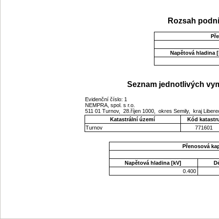
Rozsah podni
Př
Napětová hladina [
Seznam jednotlivých vym
Evidenční číslo: 1
NEMPRA, spol. s r.o.
511 01 Turnov, 28.říjen 1000, okres Semily, kraj Liber
Katastrální území
Kód katastr
Turnov
771601
Přenosová ka
Napětová hladina [kV]
D
0.400