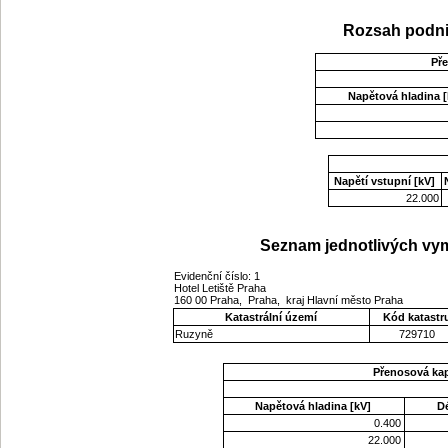
Rozsah podni
Př
Napětová hladina [
Napětí vstupní [kV]
22.000
Seznam jednotlivých vym
Evidenční číslo: 1
Hotel Letiště Praha
160 00 Praha, Praha, kraj Hlavní město Praha
Katastrální území
Kód katastr
Ruzyně
729710
Přenosová ka
Napětová hladina [kV]
D
0.400
22.000