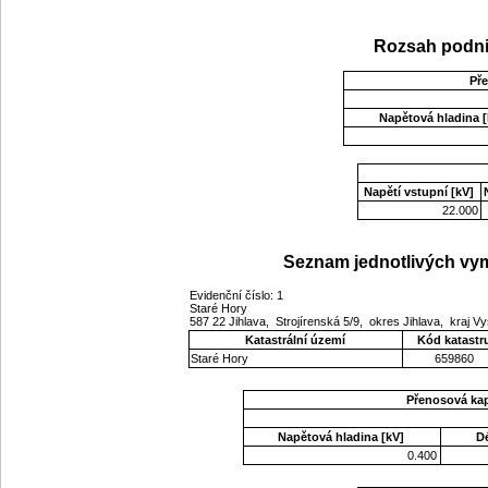
Rozsah podni
Př
Napětová hladina [
Napětí vstupní [kV]
22.000
Seznam jednotlivých vym
Evidenční číslo: 1
Staré Hory
587 22 Jihlava, Strojírenská 5/9, okres Jihlava, kraj V
Katastrální území
Kód katastr
Staré Hory
659860
Přenosová ka
Napětová hladina [kV]
D
0.400