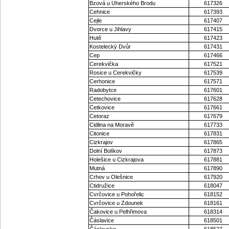
Bzová u Uherského Brodu
617326
Cehnice
617393
Cejle
617407
Dvorce u Jihlavy
617415
Hutě
617423
Kostelecký Dvůr
617431
Cep
617466
Cerekvička
617521
Rosice u Cerekvičky
617539
Cerhonice
617571
Radobytce
617601
Cetechovice
617628
Cetkovice
617661
Cetoraz
617679
Cidlina na Moravě
617733
Citonice
617831
Cizkrajov
617865
Dolní Bolíkov
617873
Holešice u Cizkrajova
617881
Mutná
617890
Crhov u Olešnice
617920
Ctidružice
618047
Cvrčovice u Pohořelic
618152
Cvrčovice u Zdounek
618161
Čakovice u Pelhřimova
618314
Čáslavice
618501
Čáslavsko
618527