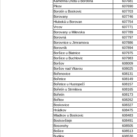
Kamenná Lhota u Borotína
607681
Pikov
607690
Borotín u Boskovic
607703
Borovany
607746
Hluboká u Borovan
607754
Vrcov
607771
Borovany u Milevska
607789
Borovná
607797
Borovnice u Jimramova
607886
Borovník
607894
Boršice u Blatnice
607975
Boršice u Buchlovic
607983
Boršov
608009
Boršov nad Vltavou
608025
Bořenovice
608131
Bořetice
608149
Bořetice u Hustopečí
608157
Bořetín u Strmilova
608165
Bořetín
608173
Bořitov
608262
Boskovice
608327
Hrádkov
608475
Mladkov u Boskovic
608483
Boskovštejn
608491
Bosonohy
608505
Bošice
608513
Budilov
608530