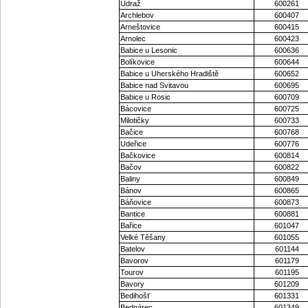
Údraž
600261
Archlebov
600407
Arneštovice
600415
Arnolec
600423
Babice u Lesonic
600636
Bolíkovice
600644
Babice u Uherského Hradiště
600652
Babice nad Svitavou
600695
Babice u Rosic
600709
Bácovice
600725
Milotičky
600733
Bačice
600768
Udeřice
600776
Bačkovice
600814
Bačov
600822
Baliny
600849
Bánov
600865
Báňovice
600873
Bantice
600881
Bařice
601047
Velké Těšany
601055
Batelov
601144
Bavorov
601179
Tourov
601195
Bavory
601209
Bedihošť
601331
Bednárec
601349