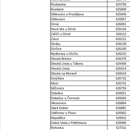
Roubanina
625795
Rumberk
625809
Dětkovice u Prostějova
625949
Dětkovice
625957
Dírná
626091
Nová Ves u Dírné
626104
Záříčí u Dírné
626112
Závsí
626121
Diváky
626139
Dívčice
626180
Mydlovary u Dívčic
626210
Dlouhá Brtnice
626376
Dlouhá Lhota u Tábora
626406
Dlouhá Lhota
626414
Dlouhé na Moravě
626619
Dmýštice
626732
Klisín
626741
Něžovice
626759
Dobelice
626821
Dobešov u Černovic
626830
Vlkosovice
626864
Stará Dobev
626881
Oldřichov u Písku
626902
Nepodřice
626911
Dobrá Voda u Pelhřimova
626996
Rohovka
627011