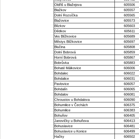
Oldřiš u Blažejova
605506
Blažkov
605557
Dolní Rozsíčka
605565
Blažovice
605573
Blízkov
605603
Dědkov
605611
Ves Blížkovice
605689
Městys Blížkovice
605697
Blučina
605808
Dolní Bobrová
605859
Horní Bobrová
605867
Bobrůvka
605883
Bohaté Málkovice
606006
Bohdalec
606022
Bohdalice
606031
Pavlovice
606057
Bohdalín
606065
Bohdalov
606081
Chroustov u Bohdalova
606090
Bohumilice v Čechách
606375
Bohumilice
606383
Bohuňov
606405
Janovičky u Bohuňova
606413
Bohuslavice
606481
Bohuslavice u Konice
606499
Hačky
606502