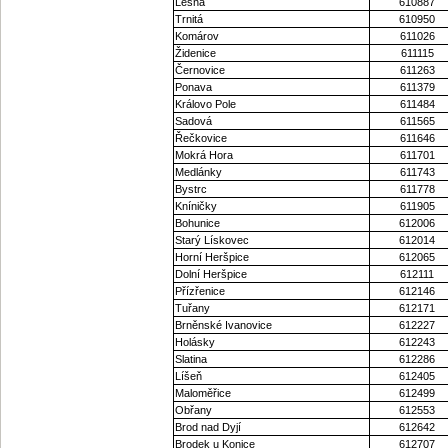
Lesná
610887
Trnitá
610950
Komárov
611026
Židenice
611115
Černovice
611263
Ponava
611379
Královo Pole
611484
Sadová
611565
Řečkovice
611646
Mokrá Hora
611701
Medlánky
611743
Bystrc
611778
Kníničky
611905
Bohunice
612006
Starý Lískovec
612014
Horní Heršpice
612065
Dolní Heršpice
612111
Přízřenice
612146
Tuřany
612171
Brněnské Ivanovice
612227
Holásky
612243
Slatina
612286
Líšeň
612405
Maloměřice
612499
Obřany
612553
Brod nad Dyjí
612642
Brodek u Konice
612707