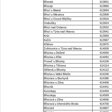
Břestek
613801
Březejc
613860
Březí u Blatné
613894
Březí u Mikulova
613908
Březí u Osové Bítýšky
613916
Ondrušky
613924
Březí nad Oslavou
613932
Březí u Týna nad Vltavou
613941
Knín
613959
Kočín
613967
Křtěnov
613975
Zvěrkovice u Týna nad Vltavou
614009
Březina u Deštné
614050
Březina u Křtin
614092
Proseč u Březiny
614106
Březina u Tišnova
614114
Stříbrná u Březiny
614122
Březka u Velké Bíteše
614246
Březnice u Bechyně
614386
Březnice u Zlína
614408
Březník
614441
Kuroslepy
614459
Březolupy
614599
Březová u Zlína
614696
Březová u Uherského Brodu
614700
Březské
614807