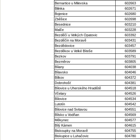
Bernartice u Milevska
602663
Bilinka
602671
Bojenice
602680
Zběšice
602698
Besednice
603210
Malče
603228
Bezděčí u Velkých Opatovic
603392
Bezděčín na Moravě
603431
Bezdědovice
603457
Bezděkov u Velké Bíteše
603589
Bezkov
603791
Bezměrov
603805
Bílany
604038
Bílavsko
604046
Bílkov
604372
Dobrohošť
604381
Bílovice u Uherského Hradiště
604518
Včelary
604526
Bílovice
604534
Lutotín
604542
Bílovice nad Svitavou
604551
Bílsko u Vodňan
604569
Měkynec
604577
Bílý Kámen
604615
Biskoupky na Moravě
604755
Biskupice u Luhačovic
604780