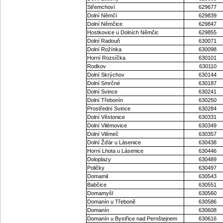
Střemchoví
629677
Dolní Němčí
629839
Dolní Němčice
629847
Hostkovice u Dolních Němčic
629855
Dolní Radouň
630071
Dolní Rožínka
630098
Horní Rozsíčka
630101
Rodkov
630110
Dolní Skrýchov
630144
Dolní Smrčné
630187
Dolní Svince
630241
Dolní Třebonín
630250
Prostřední Svince
630284
Dolní Věstonice
630331
Dolní Vilémovice
630349
Dolní Vilímeč
630357
Dolní Žďár u Lásenice
630438
Horní Lhota u Lásenice
630446
Doloplazy
630489
Poličky
630497
Domamil
630543
Babčice
630551
Domamyšl
630560
Domanín u Třeboně
630586
Domanín
630608
Domanín u Bystřice nad Pernštejnem
630616