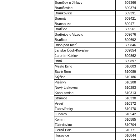
Branišov u Jihlavy
609366
Branišovice
609374
Brankovice
609391
Branná
609421
Bransouze
609471
Bratčice
609561
Bratřejov u Vizovic
609676
Bratřice
609692
Brloh pod Kletí
609846
Janské Údolí-Kovářov
609854
Jaronín-Kuklov
609862
Brná
609897
Město Brno
610003
Staré Brno
610089
Štýřice
610186
Pisárky
610208
Nový Lískovec
610283
Kohoutovice
610313
Stránice
610330
Veveří
610372
Žabovřesky
610470
Jundrov
610542
Komín
610585
Zábrdovice
610704
Černá Pole
610771
Husovice
610844