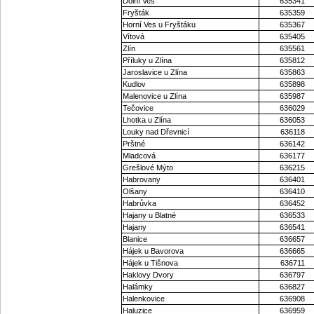
Dolní Ves
635341
Fryšták
635359
Horní Ves u Fryštáku
635367
Vítová
635405
Zlín
635561
Příluky u Zlína
635812
Jaroslavice u Zlína
635863
Kudlov
635898
Malenovice u Zlína
635987
Tečovice
636029
Lhotka u Zlína
636053
Louky nad Dřevnicí
636118
Prštné
636142
Mladcová
636177
Grešlové Mýto
636215
Habrovany
636401
Olšany
636410
Habrůvka
636452
Hajany u Blatné
636533
Hajany
636541
Blanice
636657
Hájek u Bavorova
636665
Hájek u Tišnova
636711
Haklovy Dvory
636797
Halámky
636827
Halenkovice
636908
Haluzice
636959