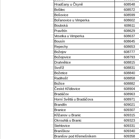
Hradčany u Čkyně
608548
Bošilec
608572
Bošovice
608599
Bořanovice u Vimperka
608602
Boubská
608611
Pravětín
608629
Veselka u Vimperka
608637
Bousín
608645
Repechy
608653
Božejov
608777
Božejovice
608793
Drahnětice
608815
Svoříž
608831
Božetice
608840
Radihošť
608858
Božice
608882
České Křídlovice
608904
Bradáčov
608963
Horní Světlá u Bradáčova
608971
Brandlín
609021
Branice
609307
Křižanov u Branic
609315
Okrouhlá u Branic
609323
Stehlovice
609331
Braníškov
609340
Branišov pod Křemešníkem
609358