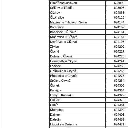
Číměř nad Jihlavou
623890
Střížov u Třebíče
623903
Čížkov
624063
Čížkrajice
624128
Mezilesí u Trhových Svinů
624144
Borečnice
624152
Bošovice u Čížové
624161
Krašovice u Čížové
624187
Nová Ves u Čížové
624195
Zlivice
624209
Čkyně
624217
Dolany u Čkyně
624225
Horosedly u Čkyně
624241
Lčovice
624250
Onšovice u Čkyně
624268
Předenice u Čkyně
624276
Spůle u Čkyně
624284
Člunek
624306
Kunějov
624314
Lomy u Kunžaku
624322
Čučice
624373
Čunín
624381
Křemenec
624390
Dačice
624403
Dalečín
624462
Hluboké u Dalečína
624471