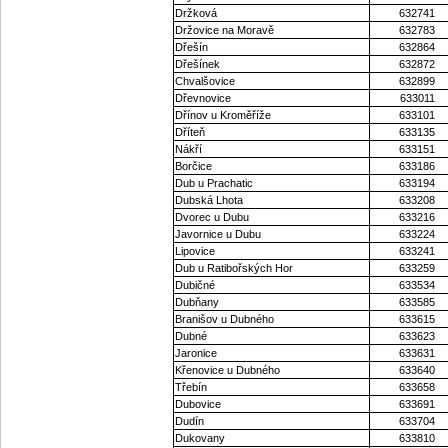
Držková
632741
Držovice na Moravě
632783
Dřešín
632864
Dřešínek
632872
Chvalšovice
632899
Dřevnovice
633011
Dřínov u Kroměříže
633101
Dříteň
633135
Nákří
633151
Borčice
633186
Dub u Prachatic
633194
Dubská Lhota
633208
Dvorec u Dubu
633216
Javornice u Dubu
633224
Lipovice
633241
Dub u Ratibořských Hor
633259
Dubičné
633534
Dubňany
633585
Branišov u Dubného
633615
Dubné
633623
Jaronice
633631
Křenovice u Dubného
633640
Třebín
633658
Dubovice
633691
Dudín
633704
Dukovany
633810