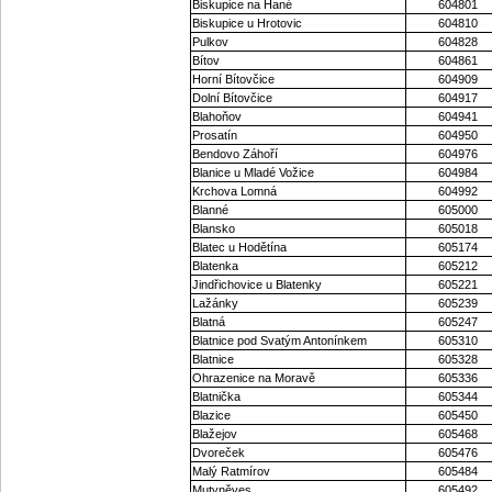
Biskupice na Hané
604801
Biskupice u Hrotovic
604810
Pulkov
604828
Bítov
604861
Horní Bítovčice
604909
Dolní Bítovčice
604917
Blahoňov
604941
Prosatín
604950
Bendovo Záhoří
604976
Blanice u Mladé Vožice
604984
Krchova Lomná
604992
Blanné
605000
Blansko
605018
Blatec u Hodětína
605174
Blatenka
605212
Jindřichovice u Blatenky
605221
Lažánky
605239
Blatná
605247
Blatnice pod Svatým Antonínkem
605310
Blatnice
605328
Ohrazenice na Moravě
605336
Blatnička
605344
Blazice
605450
Blažejov
605468
Dvoreček
605476
Malý Ratmírov
605484
Mutyněves
605492