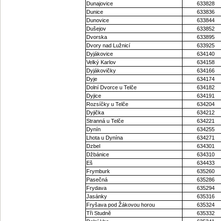
Dunajovice
633828
Dunice
633836
Dunovice
633844
Dušejov
633852
Dvorska
633895
Dvory nad Lužnicí
633925
Dyjákovice
634140
Velký Karlov
634158
Dyjákovičky
634166
Dyje
634174
Dolní Dvorce u Telče
634182
Dyjice
634191
Rozsíčky u Telče
634204
Dyjička
634212
Stranná u Telče
634221
Dynín
634255
Lhota u Dynína
634271
Dzbel
634301
Džbánice
634310
Eš
634433
Frymburk
635260
Pasečná
635286
Frydava
635294
Jasánky
635316
Fryšava pod Žákovou horou
635324
Tři Studně
635332