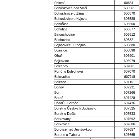
Polomí
606511
Bohuslavice nad Vláří
606561
Bohuslavice u Zlína
606570
Bohuslavice u Kyjova
606588
Bohušice
606600
Bohutice
606677
Batouchovice
606812
Bochovice
606821
Bojanovice u Znojma
606880
Boješice
606898
Ohař
606901
Bojkovice
606979
Bolechov
607061
Poříčí u Bolechova
607070
Boleradice
607118
Boletice
607151
Boňov
607231
Bor
607266
Borač
607428
Podolí u Borače
607436
Borek u Českých Budějovic
607525
Borek u Dačic
607533
Borkovany
607592
Borkovice
607606
Borotice nad Jevišovkou
607657
Borotín u Tábora
607665