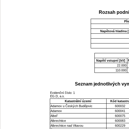
Rozsah podni
Př
Napětová hladina [
Napětí vstupní [kV]
22.000
110.000
Seznam jednotlivých vym
Evidenční číslo: 1
EG.D, a.s.
Katastrální území
Kód katastr
Adamov u Českých Budějovic
600032
Adamov
600041
Albeř
600075
Albrechtice
600083
Albrechtice nad Vltavou
600229