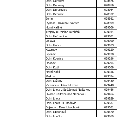
Dolní Cerekev
628875
Dolní Dubňany
628956
Dolní Dunajovice
628964
Dolní Dvořiště
628972
Jenín
628981
Rybník u Dolního Dvořiště
628999
Horní Kaliště
629006
Trojany u Dolního Dvořiště
629014
Dolní Heřmanice
629081
Oslava
629090
Dolní Hořice
629103
Kladruby
629120
Lejčkov
629138
Dolní Kounice
629286
Dachov
629294
Dolní Kožlí
629308
Horní Kožlí
629316
Mojkov
629324
Dolní Lažany
629430
Vícenice u Dolních Lažan
629448
Dolní Lhota u Stráže nad Nežárkou
629456
Dvorce u Stráže nad Nežárkou
629464
Dolní Lhota
629529
Dolní Lhota u Luhačovic
629537
Bojanov u Dolní Libochové
629561
Dolní Libochová
629570
Dolní Loučky
629669