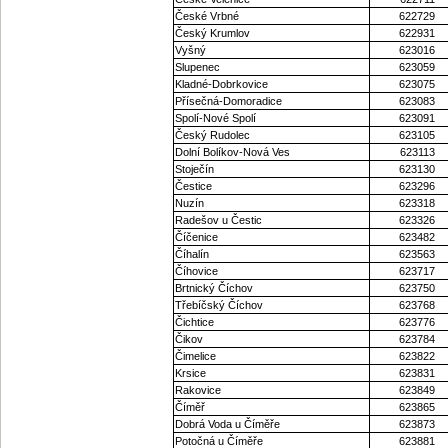
České Vrbné
622729
Český Krumlov
622931
Vyšný
623016
Slupenec
623059
Kladné-Dobrkovice
623075
Přísečná-Domoradice
623083
Spolí-Nové Spolí
623091
Český Rudolec
623105
Dolní Bolíkov-Nová Ves
623113
Stoječín
623130
Čestice
623296
Nuzín
623318
Radešov u Čestic
623326
Číčenice
623482
Číhalín
623563
Číhovice
623717
Brtnický Číchov
623750
Třebíčský Číchov
623768
Čichtice
623776
Čikov
623784
Čimelice
623822
Krsice
623831
Rakovice
623849
Číměř
623865
Dobrá Voda u Číměře
623873
Potočná u Číměře
623881