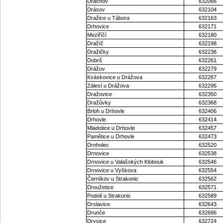
Dráchov
632066
Drásov
632104
Dražice u Tábora
632163
Drhovice
632171
Meziříčí
632180
Dražíč
632198
Dražičky
632236
Dobrš
632261
Drážov
632279
Kváskovice u Drážova
632287
Zálesí u Drážova
632295
Dražovice
632350
Dražůvky
632368
Brloh u Drhovle
632406
Drhovle
632414
Mladotice u Drhovle
632457
Pamětice u Drhovle
632473
Drnholec
632520
Drnovice
632538
Drnovice u Valašských Klobouk
632546
Drnovice u Vyškova
632554
Černíkov u Strakonic
632562
Droužetice
632571
Podolí u Strakonic
632589
Drslavice
632643
Drunče
632686
Drysice
632724