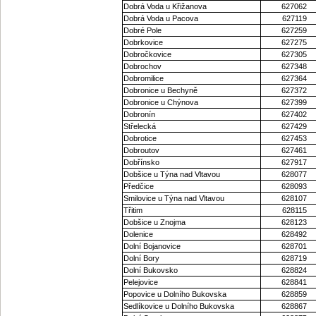
Dobrá Voda u Křižanova
627062
Dobrá Voda u Pacova
627119
Dobré Pole
627259
Dobrkovice
627275
Dobročkovice
627305
Dobrochov
627348
Dobromilice
627364
Dobronice u Bechyně
627372
Dobronice u Chýnova
627399
Dobronín
627402
Střelecká
627429
Dobrotice
627453
Dobroutov
627461
Dobřínsko
627917
Dobšice u Týna nad Vltavou
628077
Předčice
628093
Smilovice u Týna nad Vltavou
628107
Třitim
628115
Dobšice u Znojma
628123
Dolenice
628492
Dolní Bojanovice
628701
Dolní Bory
628719
Dolní Bukovsko
628824
Pelejovice
628841
Popovice u Dolního Bukovska
628859
Sedlíkovice u Dolního Bukovska
628867