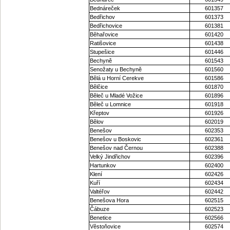
Bednáreček
601357
Bedřichov
601373
Bedřichovice
601381
Běhařovice
601420
Ratišovice
601438
Stupešice
601446
Bechyně
601543
Senožaty u Bechyně
601560
Bělá u Horní Cerekve
601586
Bělčice
601870
Běleč u Mladé Vožice
601896
Běleč u Lomnice
601918
Křeptov
601926
Bělov
602019
Benešov
602353
Benešov u Boskovic
602361
Benešov nad Černou
602388
Velký Jindřichov
602396
Hartunkov
602400
Klení
602426
Kuří
602434
Valtéřov
602442
Benešova Hora
602515
Čábuze
602523
Benetice
602566
Věstoňovice
602574