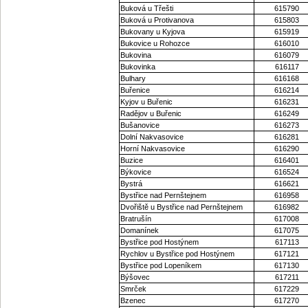
Buková u Třešti
615790
Buková u Protivanova
615803
Bukovany u Kyjova
615919
Bukovice u Rohozce
616010
Bukovina
616079
Bukovinka
616117
Bulhary
616168
Buřenice
616214
Kyjov u Buřenic
616231
Radějov u Buřenic
616249
Bušanovice
616273
Dolní Nakvasovice
616281
Horní Nakvasovice
616290
Buzice
616401
Býkovice
616524
Bystrá
616621
Bystřice nad Pernštejnem
616958
Dvořiště u Bystřice nad Pernštejnem
616982
Bratrušín
617008
Domanínek
617075
Bystřice pod Hostýnem
617113
Rychlov u Bystřice pod Hostýnem
617121
Bystřice pod Lopeníkem
617130
Býšovec
617211
Smrček
617229
Bzenec
617270