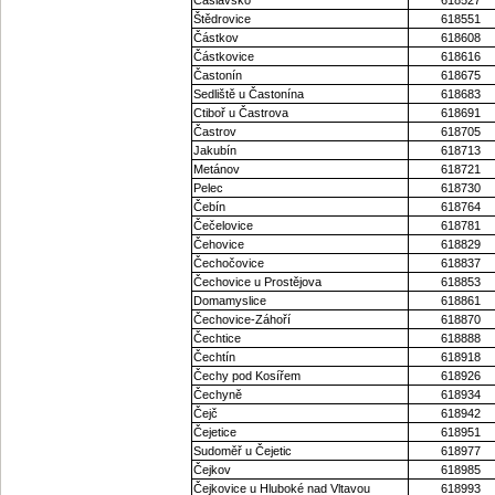
Štědrovice
618551
Částkov
618608
Částkovice
618616
Častonín
618675
Sedliště u Častonína
618683
Ctiboř u Častrova
618691
Častrov
618705
Jakubín
618713
Metánov
618721
Pelec
618730
Čebín
618764
Čečelovice
618781
Čehovice
618829
Čechočovice
618837
Čechovice u Prostějova
618853
Domamyslice
618861
Čechovice-Záhoří
618870
Čechtice
618888
Čechtín
618918
Čechy pod Kosířem
618926
Čechyně
618934
Čejč
618942
Čejetice
618951
Sudoměř u Čejetic
618977
Čejkov
618985
Čejkovice u Hluboké nad Vltavou
618993