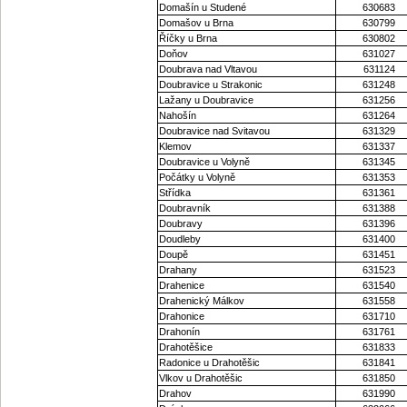
Domašín u Studené
630683
Domašov u Brna
630799
Říčky u Brna
630802
Doňov
631027
Doubrava nad Vltavou
631124
Doubravice u Strakonic
631248
Lažany u Doubravice
631256
Nahošín
631264
Doubravice nad Svitavou
631329
Klemov
631337
Doubravice u Volyně
631345
Počátky u Volyně
631353
Střídka
631361
Doubravník
631388
Doubravy
631396
Doudleby
631400
Doupě
631451
Drahany
631523
Drahenice
631540
Drahenický Málkov
631558
Drahonice
631710
Drahonín
631761
Drahotěšice
631833
Radonice u Drahotěšic
631841
Vlkov u Drahotěšic
631850
Drahov
631990