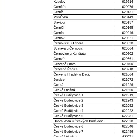
Kyselov
619914
Černčín
620076
Černíč
620131
Myslůvka
620149
Slaviboř
620157
Černičí
620165
Černín
620246
Černov
620521
Černovice u Tábora
620530
Svatava u Černovic
620564
Černovice u Kunštátu
620602
Černvír
620661
Červená Lhota
620700
Červená Řečice
620718
Červený Hrádek u Dačic
621064
Jersice
621072
Česká
621226
Česká Olešná
621650
České Budějovice 1
621919
České Budějovice 2
621943
České Budějovice 3
622052
České Budějovice 4
622222
České Budějovice 5
622281
Dobrá Voda u Českých Budějovic
622320
České Budějovice 6
622346
České Budějovice 7
622486
České Velenice
622711