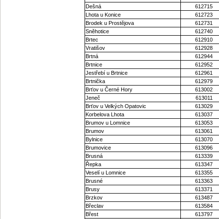
Dešná
612715
Lhota u Konice
612723
Brodek u Prostějova
612731
Sněhotice
612740
Brtec
612910
Vratišov
612928
Brtná
612944
Brtnice
612952
Jestřebí u Brtnice
612961
Brtnička
612979
Brťov u Černé Hory
613002
Jeneč
613011
Brťov u Velkých Opatovic
613029
Korbelova Lhota
613037
Brumov u Lomnice
613053
Brumov
613061
Bylnice
613070
Brumovice
613096
Brusná
613339
Řepka
613347
Veselí u Lomnice
613355
Brusné
613363
Brusy
613371
Brzkov
613487
Břeclav
613584
Břest
613797