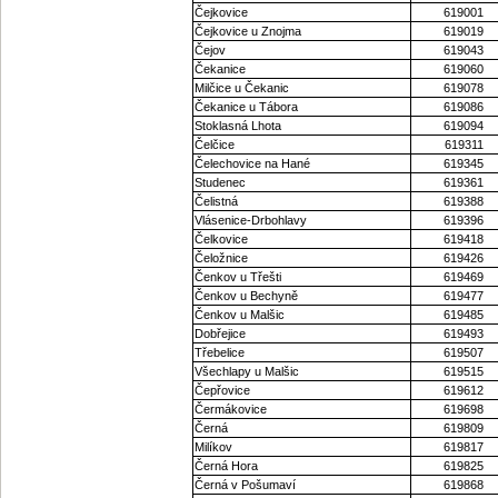
Čejkovice
619001
Čejkovice u Znojma
619019
Čejov
619043
Čekanice
619060
Milčice u Čekanic
619078
Čekanice u Tábora
619086
Stoklasná Lhota
619094
Čelčice
619311
Čelechovice na Hané
619345
Studenec
619361
Čelistná
619388
Vlásenice-Drbohlavy
619396
Čelkovice
619418
Čeložnice
619426
Čenkov u Třešti
619469
Čenkov u Bechyně
619477
Čenkov u Malšic
619485
Dobřejice
619493
Třebelice
619507
Všechlapy u Malšic
619515
Čepřovice
619612
Čermákovice
619698
Černá
619809
Milíkov
619817
Černá Hora
619825
Černá v Pošumaví
619868