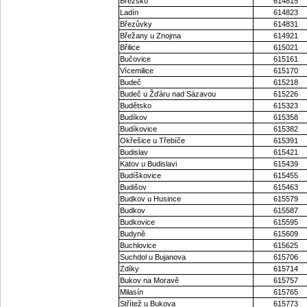
Březsko
614815
Ladín
614823
Březůvky
614831
Břežany u Znojma
614921
Břilice
615021
Bučovice
615161
Vícemilice
615170
Budeč
615218
Budeč u Žďáru nad Sázavou
615226
Budětsko
615323
Budíkov
615358
Budíkovice
615382
Okřešice u Třebíče
615391
Budislav
615421
Katov u Budislavi
615439
Budíškovice
615455
Budišov
615463
Budkov u Husince
615579
Budkov
615587
Budkovice
615595
Budyně
615609
Buchlovice
615625
Suchdol u Bujanova
615706
Zdíky
615714
Bukov na Moravě
615757
Milasín
615765
Střítež u Bukova
615773