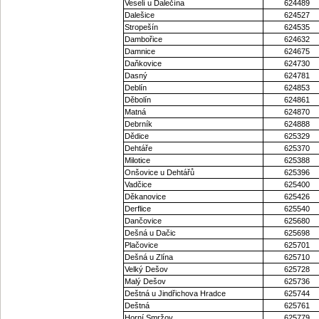
Veselí u Dalečína
624489
Dalešice
624527
Stropešín
624535
Dambořice
624632
Damnice
624675
Daňkovice
624730
Dasný
624781
Deblín
624853
Děbolín
624861
Matná
624870
Debrník
624888
Dědice
625329
Dehtáře
625370
Milotice
625388
Onšovice u Dehtářů
625396
Vadčice
625400
Děkanovice
625426
Derflice
625540
Dančovice
625680
Dešná u Dačic
625698
Plačovice
625701
Dešná u Zlína
625710
Velký Dešov
625728
Malý Dešov
625736
Deštná u Jindřichova Hradce
625744
Deštná
625761
Horní Smržov
625779