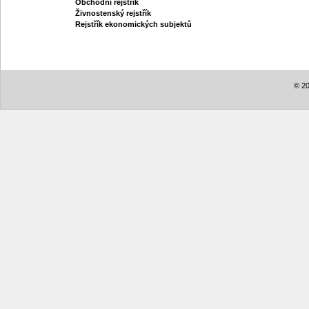
Obchodní rejstřík
Živnostenský rejstřík
Rejstřík ekonomických subjektů
© 20