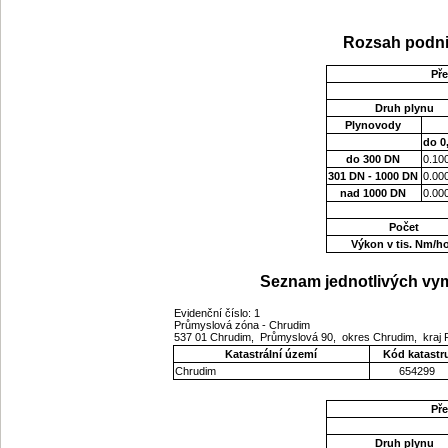
Rozsah podni
Př
Druh plynu
Plynovody
do 0
do 300 DN
0.10
301 DN - 1000 DN
0.00
nad 1000 DN
0.00
Počet
Výkon v tis. Nm/h
Seznam jednotlivých vym
Evidenční číslo: 1
Průmyslová zóna - Chrudim
537 01 Chrudim, Průmyslová 90, okres Chrudim, kraj
Katastrální území
Kód katastr
Chrudim
654299
Př
Druh plynu