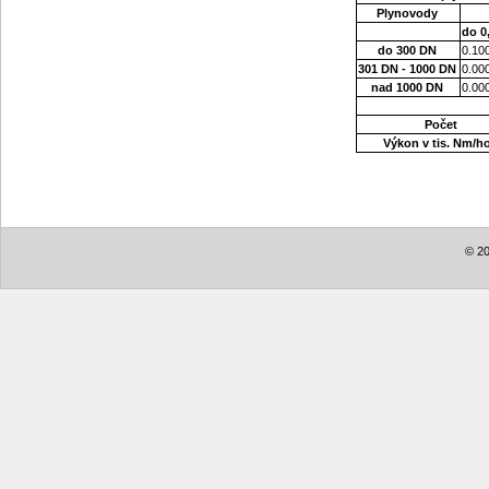
Plynovody
do 0
do 300 DN
0.10
301 DN - 1000 DN
0.00
nad 1000 DN
0.00
Počet
Výkon v tis. Nm/h
© 20