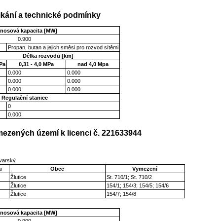
kání a technické podmínky
enosová kapacita [MW]
0.900
Propan, butan a jejich směsi pro rozvod sítěmi
Délka rozvodu [km]
Pa
0,31 - 4,0 MPa
nad 4,0 Mpa
0.000
0.000
0.000
0.000
0.000
0.000
Regulační stanice
0
0.000
ezených území k licenci č. 221633944
ovarský
u
Obec
Vymezení
Žlutice
St. 710/1; St. 710/2
Žlutice
154/1; 154/3; 154/5; 154/6
Žlutice
154/7; 154/8
enosová kapacita [MW]
0.900