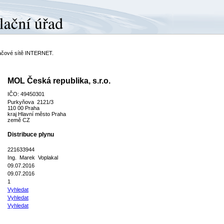
ítačové sítě INTERNET.
MOL Česká republika, s.r.o.
IČO: 49450301
Purkyňova 2121/3
110 00 Praha
kraj Hlavní město Praha
země CZ
Distribuce plynu
221633944
Ing. Marek Voplakal
09.07.2016
09.07.2016
1
Vyhledat
Vyhledat
Vyhledat