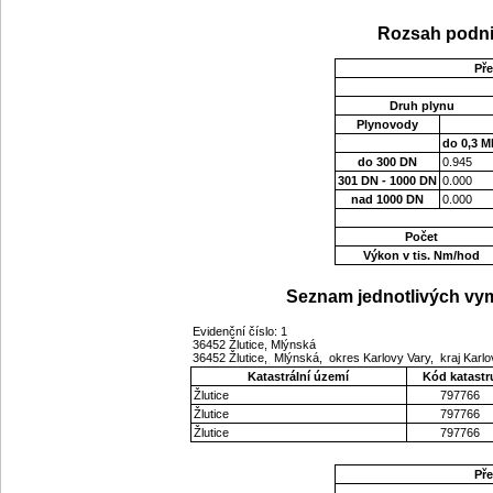
Rozsah podni
Př
Druh plynu
Plynovody
do 0,3 M
do 300 DN
0.945
301 DN - 1000 DN
0.000
nad 1000 DN
0.000
Počet
Výkon v tis. Nm/hod
Seznam jednotlivých vym
Evidenční číslo: 1
36452 Žlutice, Mlýnská
36452 Žlutice, Mlýnská, okres Karlovy Vary, kraj Karl
Katastrální území
Kód katastr
Žlutice
797766
Žlutice
797766
Žlutice
797766
Př