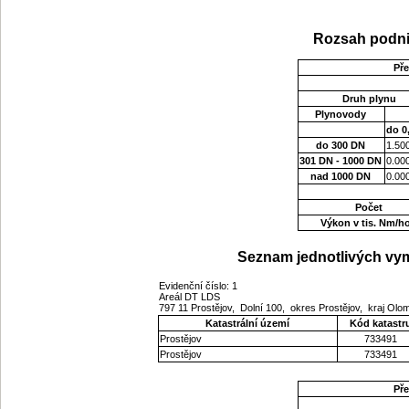
Rozsah podni
Př
Druh plynu
Plynovody
do 0
do 300 DN
1.50
301 DN - 1000 DN
0.00
nad 1000 DN
0.00
Počet
Výkon v tis. Nm/h
Seznam jednotlivých vym
Evidenční číslo: 1
Areál DT LDS
797 11 Prostějov, Dolní 100, okres Prostějov, kraj Ol
Katastrální území
Kód katastr
Prostějov
733491
Prostějov
733491
Př