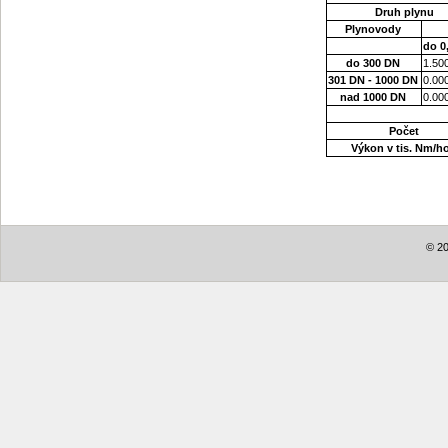
Druh plynu
Plynovody
do 0
do 300 DN
1.50
301 DN - 1000 DN
0.00
nad 1000 DN
0.00
Počet
Výkon v tis. Nm/h
© 20